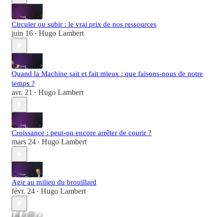
Circuler ou subir : le vrai prix de nos ressources
juin 16
Hugo Lambert
•
Quand la Machine sait et fait mieux : que faisons-nous de notre
temps ?
avr. 21
Hugo Lambert
•
Croissance : peut-on encore arrêter de courir ?
mars 24
Hugo Lambert
•
Agir au milieu du brouillard
févr. 24
Hugo Lambert
•