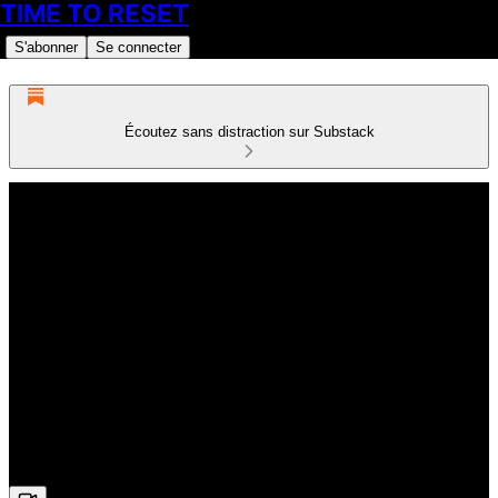
TIME TO RESET
S'abonner
Se connecter
Écoutez sans distraction sur Substack