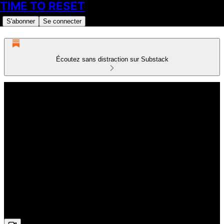
TIME TO RESET
S'abonner
Se connecter
Écoutez sans distraction sur Substack