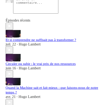
Épisodes récents
Et si comprendre ne suffisait pas à transformer ?
juil. 22
Hugo Lambert
•
Circuler ou subir : le vrai prix de nos ressources
juin 16
Hugo Lambert
•
Quand la Machine sait et fait mieux : que faisons-nous de notre
temps ?
avr. 21
Hugo Lambert
•