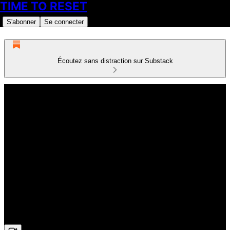
TIME TO RESET
S'abonner
Se connecter
Écoutez sans distraction sur Substack