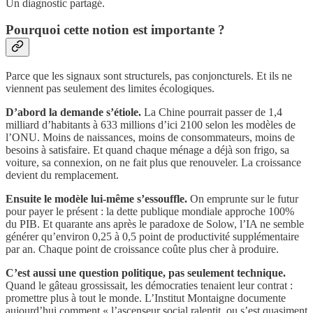
Un diagnostic partagé.
Pourquoi cette notion est importante ?
Parce que les signaux sont structurels, pas conjoncturels. Et ils ne
viennent pas seulement des limites écologiques.
D’abord la demande s’étiole.
La Chine pourrait passer de 1,4
milliard d’habitants à 633 millions d’ici 2100 selon les modèles de
l’ONU. Moins de naissances, moins de consommateurs, moins de
besoins à satisfaire. Et quand chaque ménage a déjà son frigo, sa
voiture, sa connexion, on ne fait plus que renouveler. La croissance
devient du remplacement.
Ensuite le modèle lui-même s’essouffle.
On emprunte sur le futur
pour payer le présent : la dette publique mondiale approche 100%
du PIB. Et quarante ans après le paradoxe de Solow, l’IA ne semble
générer qu’environ 0,25 à 0,5 point de productivité supplémentaire
par an. Chaque point de croissance coûte plus cher à produire.
C’est aussi une question politique, pas seulement technique.
Quand le gâteau grossissait, les démocraties tenaient leur contrat :
promettre plus à tout le monde. L’Institut Montaigne documente
aujourd’hui comment « l’ascenseur social ralentit, ou s’est quasiment