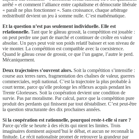
arrêté » et comment l’alliance entre capitalisme et démocratie libérale
« paraît ne plus fonctionner ». Sans croissance, chaque arbitrage
redistributif devient un jeu à somme nulle. C’est mathématique.
Et la question n’est pas seulement individuelle. Elle est
relationnelle.
Tant que le gâteau grossit, la compétition est jouable :
on peut perdre une part de marché et continuer de croître en valeur
absolue. Un pays peut voir son poids relatif baisser et son niveau de
vie monter. La compétition est compatible avec la coexistence.
Quand le gâteau cesse de grossir, ce que l’un gagne, l’autre le perd.
Mécaniquement.
Deux trajectoires s’ouvrent alors.
Soit la compétition s’intensifie :
course aux terres rares, fragmentation des chaînes de valeur, guerres
commerciales, repli national. C’est la trajectoire la plus probable à
court terme, parce qu’elle prolonge les réflexes acquis pendant les
Trente Glorieuses. Soit la coopération devient une condition de
survie. Pas par moralisme. Par calcul, parce que la compétition pure
produit des perdants qui finissent par tout déstabiliser. C’est peut-être
la question structurante des dix prochaines années.
Si la coopération est rationnelle, pourquoi reste-t-elle si rare ?
Parce qu’elle se heurte à des récits qui nient les limites. Trois
imaginaires dominent aujourd’hui le débat, et aucun ne reconnaît la
finitude. Le récit nationaliste promet de retrouver la grandeur par