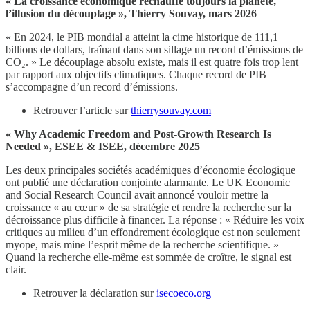
« La croissance économique réchauffe toujours la planète,
l’illusion du découplage », Thierry Souvay, mars 2026
« En 2024, le PIB mondial a atteint la cime historique de 111,1
billions de dollars, traînant dans son sillage un record d’émissions de
CO₂. » Le découplage absolu existe, mais il est quatre fois trop lent
par rapport aux objectifs climatiques. Chaque record de PIB
s’accompagne d’un record d’émissions.
Retrouver l’article sur
thierrysouvay.com
« Why Academic Freedom and Post-Growth Research Is
Needed », ESEE & ISEE, décembre 2025
Les deux principales sociétés académiques d’économie écologique
ont publié une déclaration conjointe alarmante. Le UK Economic
and Social Research Council avait annoncé vouloir mettre la
croissance « au cœur » de sa stratégie et rendre la recherche sur la
décroissance plus difficile à financer. La réponse : « Réduire les voix
critiques au milieu d’un effondrement écologique est non seulement
myope, mais mine l’esprit même de la recherche scientifique. »
Quand la recherche elle-même est sommée de croître, le signal est
clair.
Retrouver la déclaration sur
isecoeco.org