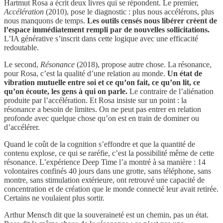
Hartmut Rosa a écrit deux livres qui se répondent. Le premier,
Accélération
(2010), pose le diagnostic : plus nous accélérons, plus
nous manquons de temps.
Les outils censés nous libérer créent de
l’espace immédiatement rempli par de nouvelles sollicitations.
L’IA générative s’inscrit dans cette logique avec une efficacité
redoutable.
Le second,
Résonance
(2018), propose autre chose. La résonance,
pour Rosa, c’est la qualité d’une relation au monde.
Un état de
vibration mutuelle entre soi et ce qu’on fait, ce qu’on lit, ce
qu’on écoute, les gens à qui on parle.
Le contraire de l’aliénation
produite par l’accélération. Et Rosa insiste sur un point : la
résonance a besoin de limites. On ne peut pas entrer en relation
profonde avec quelque chose qu’on est en train de dominer ou
d’accélérer.
Quand le coût de la cognition s’effondre et que la quantité de
contenu explose, ce qui se raréfie, c’est la possibilité même de cette
résonance. L’expérience Deep Time l’a montré à sa manière : 14
volontaires confinés 40 jours dans une grotte, sans téléphone, sans
montre, sans stimulation extérieure, ont retrouvé une capacité de
concentration et de création que le monde connecté leur avait retirée.
Certains ne voulaient plus sortir.
Arthur Mensch dit que la souveraineté est un chemin, pas un état.