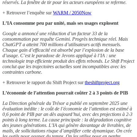
réservés. La fenêtre de tir pour les acteurs européens se referme.
+ Retrouver l’enquête sur
WARM / 2050Now
L’IA consomme peu par unité, mais ses usages explosent
Google a annoncé une réduction d’un facteur 33 de la
consommation par requête Gemini. Progrès technique réel. Mais
ChatGPT a atteint 700 millions d’utilisateurs actifs mensuels.
Chaque gain d’efficacité est absorbé par l’explosion de la base
d’usage. C’est le paradoxe de Jevons appliqué à l’IA : une
technologie trop efficiente produit des effets rebonds. Le Shift Project
conclut que les trajectoires actuelles sont incompatibles avec les
contraintes carbone.
+ Retrouver le rapport du Shift Project sur
theshiftproject.org
L’économie de l’attention pourrait coûter 2 à 3 points de PIB
La Direction générale du Trésor a publié en septembre 2025 une
évaluation inédite : le coût de l’économie de l’attention est estimé à
0,6 point de PIB par an dès aujourd’hui, avec des projections à 2-3
points à long terme. La cause principale : la dégradation cognitive
des jeunes générations. L’IA qui génère davantage de livrables, de
mails, de sollicitations risque d’amplifier cette dynamique. On crée
les outils pour gagner du temps. On les utilise pour en perdre