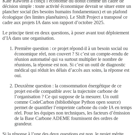
Kate Raworth a conçu l’économie du donut comme un cadre de
décision simple : toute activité économique devrait se situer entre un
plancher social (les besoins humains fondamentaux) et un plafond
écologique (les limites planétaires). Le Shift Project a transposé ce
cadre aux projets IA dans son rapport d’octobre 2025.
Le principe tient en deux questions, à poser avant tout déploiement
d’IA dans une organisation.
Première question : ce projet répond-il à un besoin social ou
économique réel, non couvert ? Si c’est un compte-rendu de
réunion automatisé qui va surtout multiplier le nombre de
réunions, la réponse est non. Si c’est un outil de diagnostic
médical qui réduit les délais d’accès aux soins, la réponse est
oui.
Deuxième question : la consommation énergétique de ce
projet est-elle compatible avec la trajectoire carbone de
l’organisation ? Ce qui suppose de la mesurer. Un outil
comme CodeCarbon (bibliothèque Python open source)
permet de quantifier l’empreinte carbone du code IA en temps
réel. Pour les équipes non techniques, les facteurs d’émission
de la Base Carbone ADEME fournissent des ordres de
grandeur.
Si la réponse à l’une des deux questions est non, le projet mérite