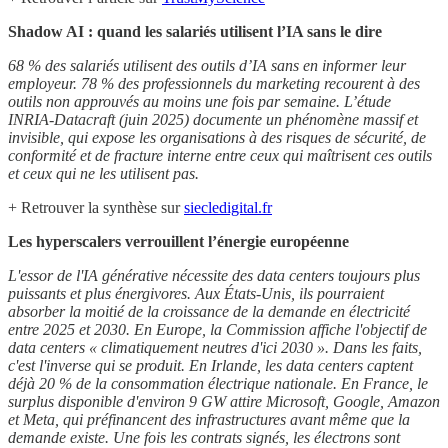
Shadow AI : quand les salariés utilisent l’IA sans le dire
68 % des salariés utilisent des outils d’IA sans en informer leur
employeur. 78 % des professionnels du marketing recourent à des
outils non approuvés au moins une fois par semaine. L’étude
INRIA-Datacraft (juin 2025) documente un phénomène massif et
invisible, qui expose les organisations à des risques de sécurité, de
conformité et de fracture interne entre ceux qui maîtrisent ces outils
et ceux qui ne les utilisent pas.
+ Retrouver la synthèse sur
siecledigital.fr
Les hyperscalers verrouillent l’énergie européenne
L'essor de l'IA générative nécessite des data centers toujours plus
puissants et plus énergivores. Aux États-Unis, ils pourraient
absorber la moitié de la croissance de la demande en électricité
entre 2025 et 2030. En Europe, la Commission affiche l'objectif de
data centers « climatiquement neutres d'ici 2030 ». Dans les faits,
c'est l'inverse qui se produit. En Irlande, les data centers captent
déjà 20 % de la consommation électrique nationale. En France, le
surplus disponible d'environ 9 GW attire Microsoft, Google, Amazon
et Meta, qui préfinancent des infrastructures avant même que la
demande existe. Une fois les contrats signés, les électrons sont